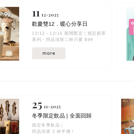
11
12
2025
歡慶雙12．暖心分享日
12/12－12/16 期間限定｜指定奶茶
系列・同品項第二杯只要 $99
more
25
11
2025
冬季限定飲品 | 全面回歸
指定冬季飲品｜
同品項第 2 杯半價！