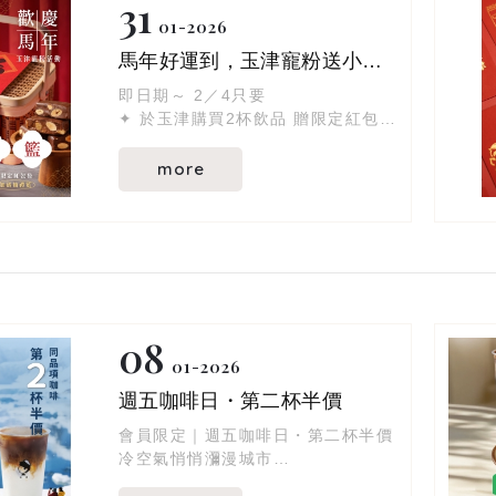
31
01
2026
馬年好運到，玉津寵粉送小禮籃！
即日期～ 2／4只要
✦ 於玉津購買2杯飲品 贈限定紅包袋
✦ 留言區秀出玉津紅包袋＋馬年吉祥
話
more
✦ Tag 兩位好友一起討好運
就有機會把 小禮籃帶回家！
08
01
2026
週五咖啡日・第二杯半價
會員限定｜週五咖啡日・第二杯半價
冷空氣悄悄瀰漫城市
是時候來杯咖啡