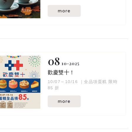
微涼的午後
more
｜玉津嚴選義式咖啡豆｜
第一口微微的苦味，輕輕敲響味蕾
尾韻則帶出黑巧克力般的甜香
熱飲｜煙燻香氣層層堆疊，香醇濃厚
冰飲｜風味更顯甘甜回韻，沁入心底
在這個季節，每一杯都值得細細品嚐
08
ꕤ( ˘͈ ᵕ ˘͈♡)
10
2025
．分店地址｜
歡慶雙十！
https://www.yujincafe.com/branc
10/07～10/16 ｜全品項蛋糕 限時
h/all/1
85 折
．查看菜單｜
https://www.yujincafe.com/albu
more
m/all/1
．加盟合作｜
https://www.yujincafe.com/conta
ct/8