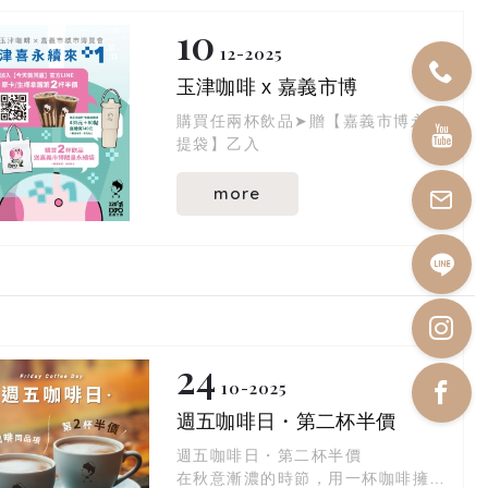
10
12
2025
玉津咖啡 x 嘉義市博
購買任兩杯飲品➤贈【嘉義市博永續
提袋】乙入
more
24
10
2025
週五咖啡日・第二杯半價
週五咖啡日・第二杯半價
在秋意漸濃的時節，用一杯咖啡擁抱