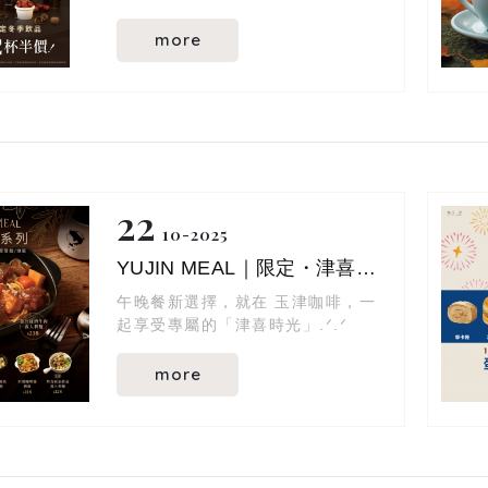
more
22
10
2025
YUJIN MEAL｜限定・津喜餐系列
午晚餐新選擇，就在 玉津咖啡，一
起享受專屬的「津喜時光」.ᐟ.ᐟ
more