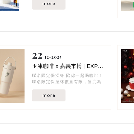
替自己，也替家人朋友暖暖身꒰
more
ღ˘◡˘ற꒱
玉津嚴選義式咖啡豆
入口微苦，輕輕喚醒味蕾
尾韻帶出如黑巧克力般的甜香
溫潤而不厚重
22
冰的清爽、熱的醇厚
12
2025
都是冬天裡，最剛好的陪伴
玉津咖啡 x 嘉義市博 | EXPO 2025 聯名限定保溫杯
聯名限定保溫杯 陪你一起喝咖啡！
聯名限定保溫杯數量有限，售完為止
～
more