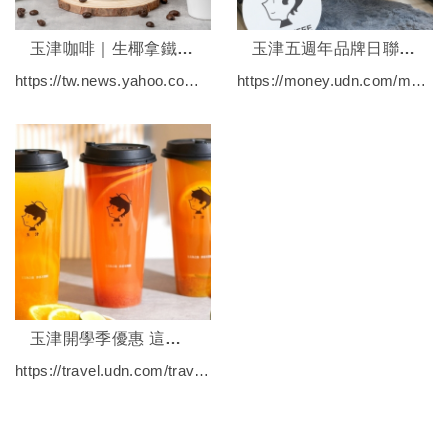
玉津咖啡｜生椰拿鐵新品上市
玉津五週年品牌日聯名蝦皮購物，主打「生活美學 × 空間體驗」
https://tw.news.yahoo.com/年輕時尚咖啡茶飲品牌歡慶新品上市-061401693.html
https://money.udn.com/money/story/5637/8870819?from=edn_related_storybottom
玉津開學季優惠 這「三款」飲品第二杯半價！
https://travel.udn.com/travel/story/7186/8185812