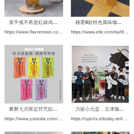
當手搖不再是紅綠烏青： 「玉津咖啡」從不同角度帶你從奶蓋飲品看台灣飲料甜點化
精選8款特色風味咖啡推薦！必喝酸甜苦香交疊出的果系新品！
https://www.flavornews.com.tw/review/1775
https://www.elle.com/tw/life/foodie/a45901610/2024-special-coffee-top8/
農曆七月限定符咒貼紙！
力挺心元盃，玉津咖啡直接把整家店搬來球場
https://www.youtube.com/watch?v=bj9zlwG2Nlk
https://sports.ettoday.net/news/2895260