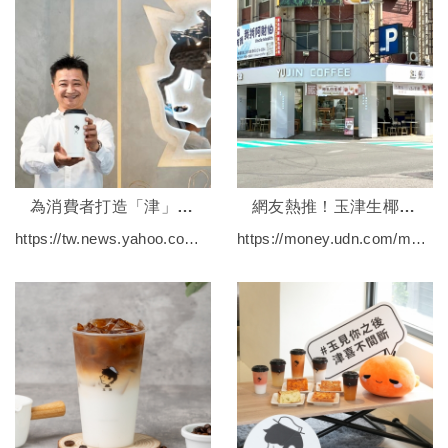
為消費者打造「津」喜的味覺享受
網友熱推！玉津生椰拿鐵成討論焦點 桃園藝文店本週升級迎新貌
https://tw.news.yahoo.com/觀察市場趨勢打造「津」喜果咖-玉津用外送平台行銷增曝光、拓新客-010025661.html
https://money.udn.com/money/story/7843/8683844