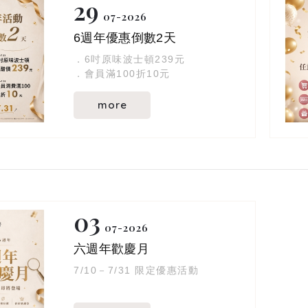
29
07
2026
6週年優惠倒數2天
．6吋原味波士頓239元
．會員滿100折10元
more
03
07
2026
六週年歡慶月
7/10－7/31 限定優惠活動