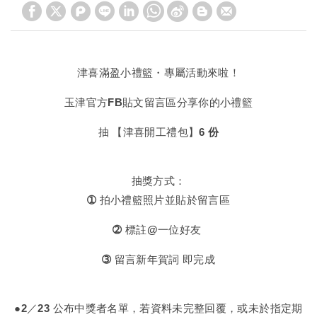
津喜滿盈小禮籃・專屬活動來啦！
玉津官方FB貼文留言區分享你的小禮籃
抽 【津喜開工禮包】
6 份
抽獎方式：
➀ 拍小禮籃照片並貼於留言區
➁ 標註@一位好友
➂ 留言新年賀詞 即完成
●2／23 公布中獎者名單，若資料未完整回覆，或未於指定期