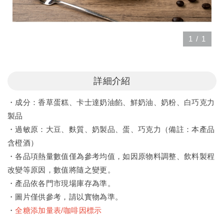
1
/
1
詳細介紹
・成分：香草蛋糕、卡士達奶油餡、鮮奶油、奶粉、白巧克力
製品
・過敏原：大豆、麩質、奶製品、蛋、巧克力（備註：本產品
含橙酒）
・各品項熱量數值僅為參考均值，如因原物料調整、飲料製程
改變等原因，數值將隨之變更。
・產品依各門市現場庫存為準。
・圖片僅供參考，請以實物為準。
・
全糖添加量表/咖啡因標示