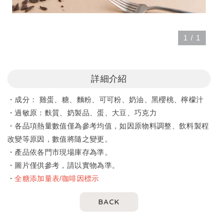
1
/
1
詳細介紹
・成分： 雞蛋、糖、麵粉、可可粉、奶油、黑櫻桃、檸檬汁
・過敏原：麩質、奶製品、蛋、大豆、巧克力
・各品項熱量數值僅為參考均值，如因原物料調整、飲料製程
改變等原因，數值將隨之變更。
・產品依各門市現場庫存為準。
・圖片僅供參考，請以實物為準。
・
全糖添加量表/咖啡因標示
BACK