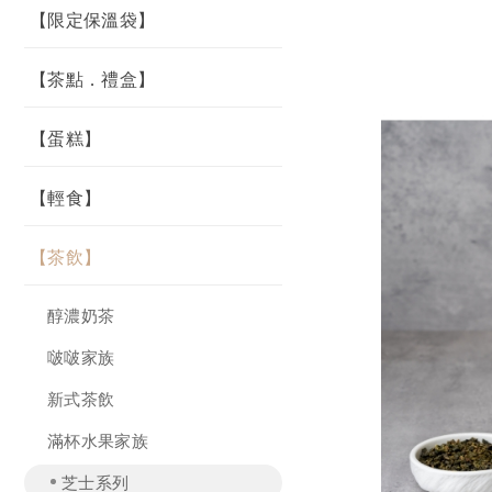
【限定保溫袋】
【茶點．禮盒】
【蛋糕】
【輕食】
【茶飲】
醇濃奶茶
啵啵家族
新式茶飲
滿杯水果家族
芝士系列