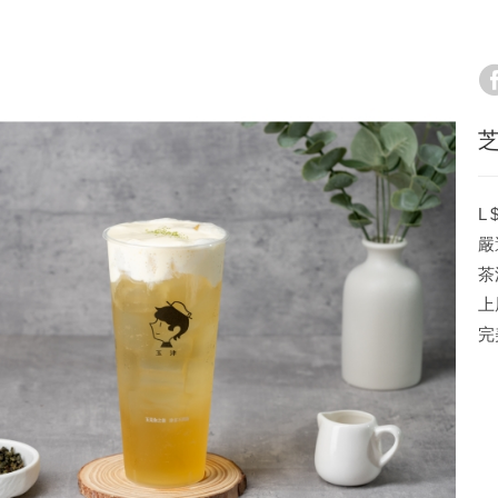
芝
L 
嚴
茶
上
完