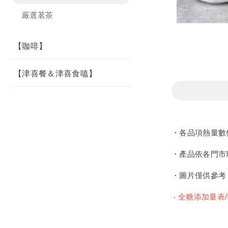
嚴選茗茶
【咖啡】
【津喜餐＆津喜食嗑】
・各品項熱量數
・產品依各門市
・圖片僅供參考
‧
全糖添加量表