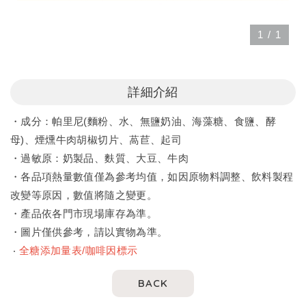
1
/
1
詳細介紹
・成分：帕里尼(麵粉、水、無鹽奶油、海藻糖、食鹽、酵
母)、煙燻牛肉胡椒切片、萵苣、起司
・過敏原：奶製品、麩質、大豆、牛肉
・各品項熱量數值僅為參考均值，如因原物料調整、飲料製程
改變等原因，數值將隨之變更。
・產品依各門市現場庫存為準。
・圖片僅供參考，請以實物為準。
‧
全糖添加量表/咖啡因標示
BACK