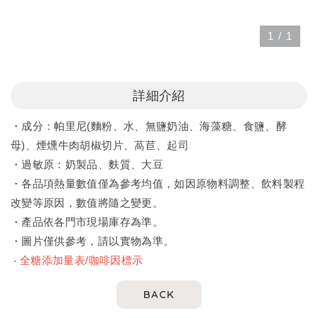
1
/
1
詳細介紹
・成分：帕里尼(麵粉、水、無鹽奶油、海藻糖、食鹽、酵
母)、煙燻牛肉胡椒切片、萵苣、起司
・過敏原：奶製品、麩質、大豆
・各品項熱量數值僅為參考均值，如因原物料調整、飲料製程
改變等原因，數值將隨之變更。
・產品依各門市現場庫存為準。
・圖片僅供參考，請以實物為準。
‧
全糖添加量表/咖啡因標示
BACK