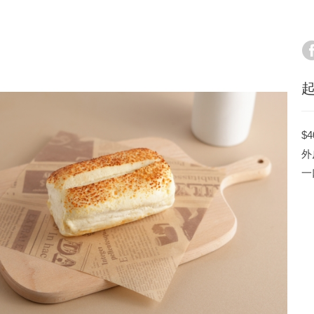
起
$
外
一