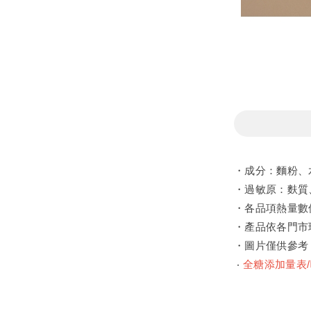
・成分：麵粉、
・過敏原：麩質
・各品項熱量數
・產品依各門市
・圖片僅供參考
‧
全糖添加量表