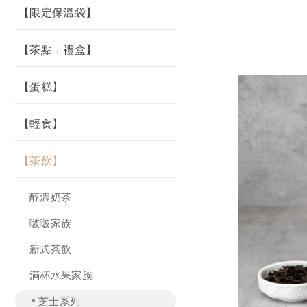
【限定保溫袋】
【茶點．禮盒】
【蛋糕】
【輕食】
【茶飲】
醇濃奶茶
啵啵家族
新式茶飲
滿杯水果家族
芝士系列