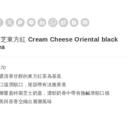
芝東方紅 Cream Cheese Oriental black
ea
$70
選清香甘醇的東方紅茶為基底
口溫潤順口，尾韻帶有淡雅果香
層覆蓋特製芝士奶蓋，濃郁奶香中帶有微鹹滑順口感
美與茶香交織出層層風味