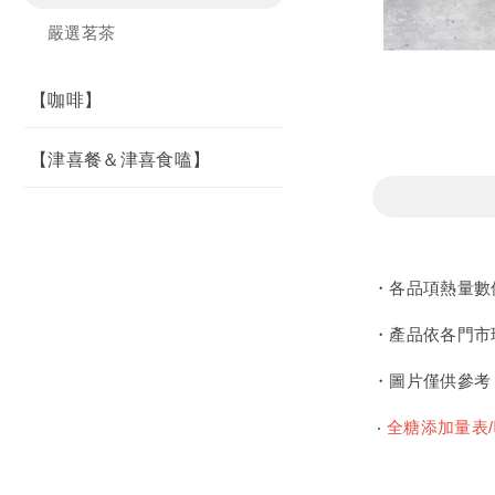
嚴選茗茶
【咖啡】
【津喜餐＆津喜食嗑】
・各品項熱量數
・產品依各門市
・圖片僅供參考
‧
全糖添加量表