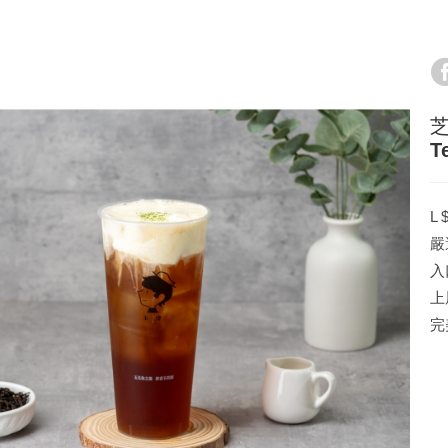
芝
T
L 
嚴
入
上
完