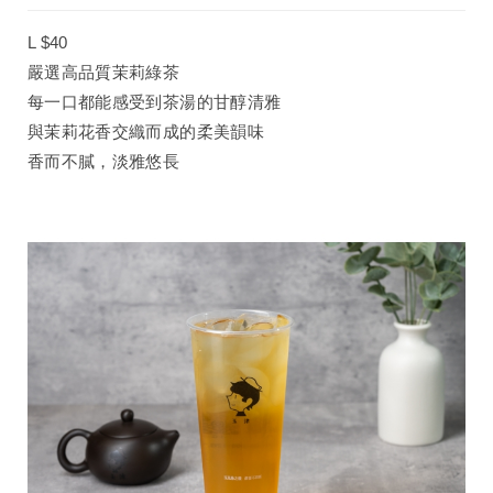
L $40
嚴選高品質茉莉綠茶
每一口都能感受到茶湯的甘醇清雅
與茉莉花香交織而成的柔美韻味
香而不膩，淡雅悠長