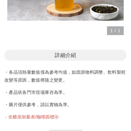
1
/
1
詳細介紹
・各品項熱量數值僅為參考均值，如因原物料調整、飲料製程
改變等原因，數值將隨之變更。
・產品依各門市現場庫存為準。
・圖片僅供參考，請以實物為準。
‧
全糖添加量表/咖啡因標示