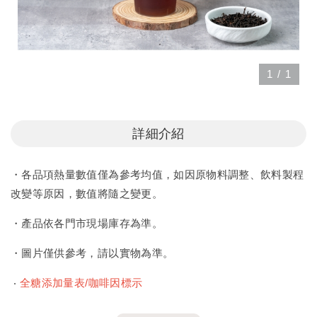
1
/
1
詳細介紹
・各品項熱量數值僅為參考均值，如因原物料調整、飲料製程
改變等原因，數值將隨之變更。
・產品依各門市現場庫存為準。
・圖片僅供參考，請以實物為準。
‧
全糖添加量表/咖啡因標示