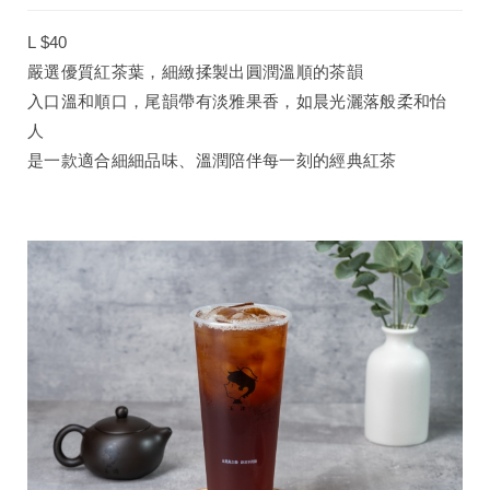
L $40
嚴選優質紅茶葉，細緻揉製出圓潤溫順的茶韻
入口溫和順口，尾韻帶有淡雅果香，如晨光灑落般柔和怡
人
是一款適合細細品味、溫潤陪伴每一刻的經典紅茶