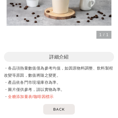
1
/
1
詳細介紹
・各品項熱量數值僅為參考均值，如因原物料調整、飲料製程
改變等原因，數值將隨之變更。
・產品依各門市現場庫存為準。
・圖片僅供參考，請以實物為準。
・
全糖添加量表/咖啡因標示
BACK