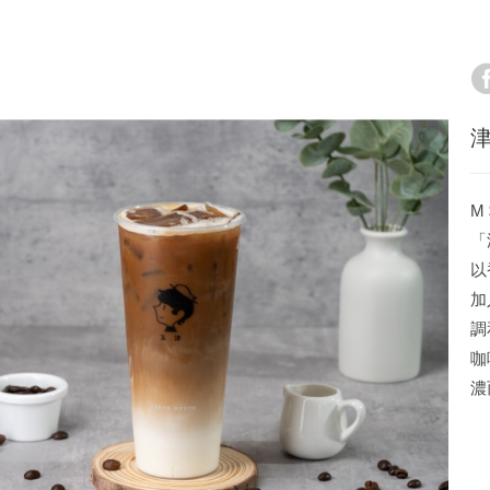
津
M 
「
以
加
調
咖
濃