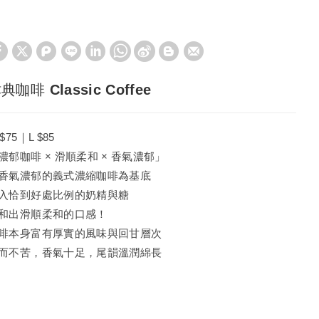
典咖啡 Classic Coffee
$75｜L $85
濃郁咖啡 × 滑順柔和 × 香氣濃郁」
香氣濃郁的義式濃縮咖啡為基底
入恰到好處比例的奶精與糖
和出滑順柔和的口感！
啡本身富有厚實的風味與回甘層次
而不苦，香氣十足，尾韻溫潤綿長