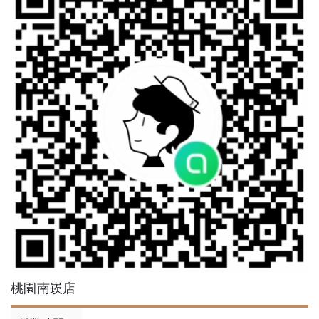
桃園南崁店