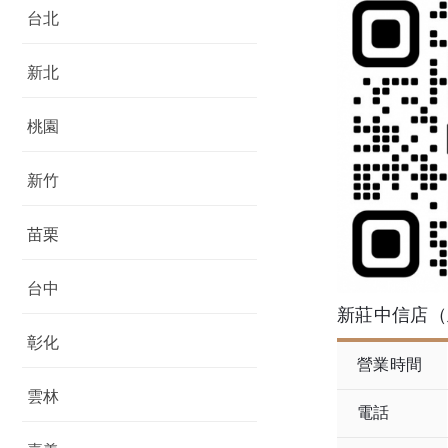
台北
新北
桃園
新竹
苗栗
台中
新莊中信店（
彰化
營業時間
雲林
電話