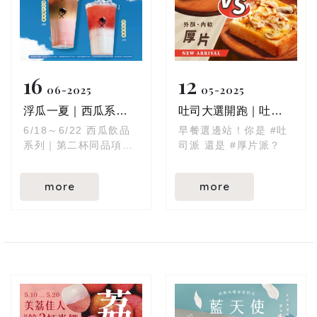
16
12
06
2025
05
2025
浮瓜一夏｜西瓜系列飲品
吐司大選開跑｜吐司 vs 厚片！
6/18～6/22 西瓜飲品
早餐選邊站！你是 #吐
系列｜第二杯同品項半
司派 還是 #厚片派？
價！
more
more