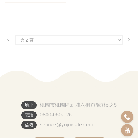
今天就來玉津選一塊，
解鎖你的最愛口味吧
⁽⁽٩(๑˃̶͈̀ ᗨ ˂̶͈́)۶⁾⁾
桃園市桃園區新埔六街77號7樓之5
地址
0800-060-126
電話
service@yujincafe.com
信箱