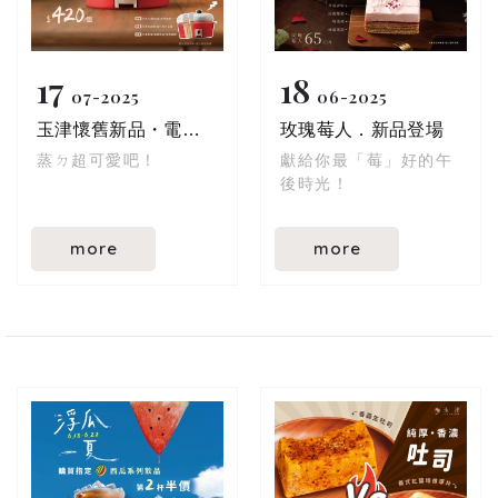
17
18
07
2025
06
2025
玉津懷舊新品・電鍋蛋糕
玫瑰莓人．新品登場
蒸ㄉ超可愛吧！
獻給你最「莓」好的午
後時光！
more
more