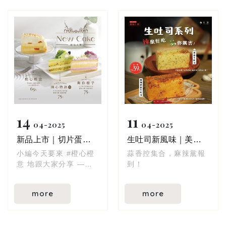
⚠ 含牛奶、蛋、小麥麩
質、大豆，適合蛋奶素
✦ 絲絨般的扎實口感，
食者享用
入口即化
限時早鳥優惠85折，數
✦ 微酸韻味＋醇厚慕
量有限，快來卡位預訂
斯，層層交織
～
✦ 絕美的深紅色澤，成
為餐桌上的焦點
✦ 當母親節蛋糕，絕對
耀眼全場
適合生日、下午茶、慰
14
11
勞自己，更是送給媽媽
04
2025
04
2025
的甜蜜心意♥(´∀` )
新品上市｜切片蛋糕登場！
生吐司新風味｜美味來襲
現在預購享 85 折，只
到指定日期，數量有
小編今天要來 #橙心橙
蒜香控集合，麻辣黨報
限！
意 地跟大家分享 ——
到！
新品切片蛋糕出爐啦！
⚠ 含牛奶、蛋、小麥麩
more
more
質、大豆，適合蛋奶素
為了能夠跟大家創造 #
食者
開心物語
歡迎電洽門市預訂 / 門
能夠 #與你相芋，是玉
市現場選購都可以唷！