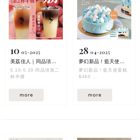
10
28
05
2025
04
2025
美荔佳人｜同品項第二杯半價
夢幻新品！藍天使蛋糕
5.10-5.20 同品項第二
夢幻新品！藍天使蛋糕
杯半價
$460
母親節早鳥預購享85折
優惠中！
more
more
這母親節，送媽媽一塊
雲朵般的幸福吧
(❛◡❛✿)
外表夢幻、內餡驚艷，
從第一眼到最後一口都
令人著迷。