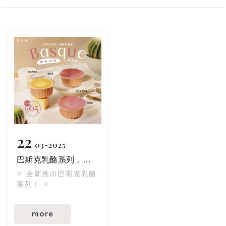
津咖啡的榮幸＼(●
´ϖ`●)／
謝謝一直以來的支持，
這次三款口味推薦給
你！
☁ 橙心橙意 $69
橙香融入綿密蛋糕，酸
甜清爽、口感輕盈。
☁ 開心物語（開心果）
$75
開心果香氣濃郁，甜度
22
剛好，奶香與堅果完美
03
2025
結合。
巴斯克乳酪系列．全新口味登場！
☁ 與你相芋（芋頭）
✧ 全新推出巴斯克乳酪
$75
系列！ ✧
芋泥細緻滑順，層層堆
疊，口感紮實不膩口。
more
限量供應，售完為止！