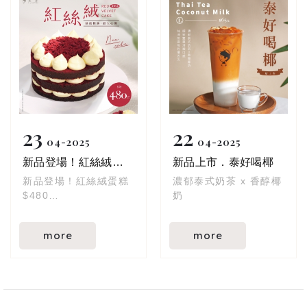
這款藍白漸層的藍天使
蛋糕，美得像天空一
角，藏著滿滿實在用料
與細緻層次！
☁ 夢幻外表下的三重享
受：
輕盈乳酪慕斯：綿密柔
滑、奶香剛剛好
23
22
藍莓輕乳酪蛋糕：酸甜
04
2025
04
2025
清爽、吃再多也不膩
新品登場！紅絲絨蛋糕
新品上市．泰好喝椰
酥脆餅乾底：增添層
次、越吃越涮嘴
新品登場！紅絲絨蛋糕
濃郁泰式奶茶 x 香醇椰
$480
奶
就連平常不愛吃甜點的
人，都會默默吃完一整
母親節早鳥預購85折
more
more
塊！
優惠開跑中！
當母親節蛋糕，療癒又
如果有一款蛋糕，可以
吸睛，絕對成為全場焦
用顏值驚豔全場、用口
點 (((o(*ﾟ▽ﾟ*)o)))
感融化心防，非紅絲絨
莫屬d(`･∀･)b