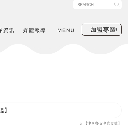
加盟專區
品資訊
媒體報導
MENU
嗑】
【津喜餐＆津喜食嗑】