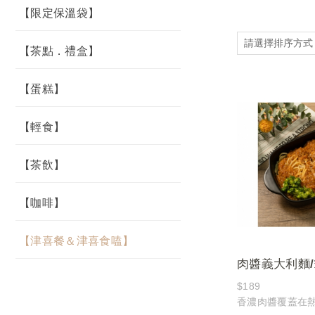
【限定保溫袋】
【茶點．禮盒】
【蛋糕】
【輕食】
【茶飲】
【咖啡】
【津喜餐＆津喜食嗑】
肉醬義大利麵/
燉飯 Spaghetti with m
$189
香濃肉醬覆蓋在
sauce