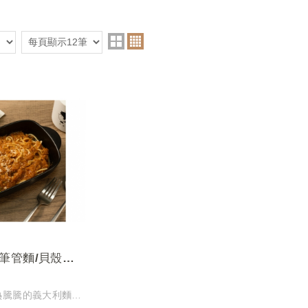
筆管麵/貝殼麵/
eat
熱騰騰的義大利麵上