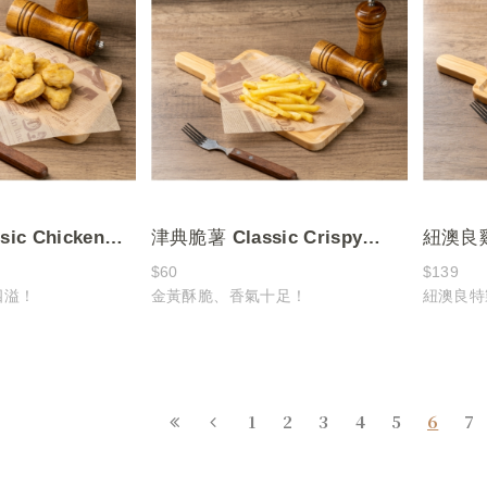
感與現代時尚完美結
的深情回憶
，讓玉津咖啡在每一
魅力與歷史韻味，感
溫暖陪伴與質感生活
ic Chicken
津典脆薯 Classic Crispy
紐澳良
Fries
Orlean
$60
$139
四溢！
金黃酥脆、香氣十足！
紐澳良特
pieces
質多汁！
1
2
3
4
5
6
7