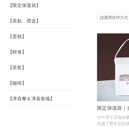
【限定保溫袋】
【茶點．禮盒】
【蛋糕】
【輕食】
【茶飲】
【咖啡】
【津喜餐＆津喜食嗑】
限定保溫袋｜
台中潭子店臨近
充滿了歷史的足