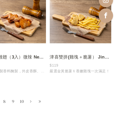
與柔軟香草蛋糕體相互交織，讓口感
更添層次
雞翅（3入）微辣 New
津喜雙拼(雞塊＋脆薯） Jinxi
s chicken wings(3
Combo (Chicken Nuggets +
$119
製香料醃製，外皮香酥、肉
嚴選金黃脆薯Ｘ香嫩雞塊一次滿足！
)mild spicy
Crispy Fries)
8
9
10