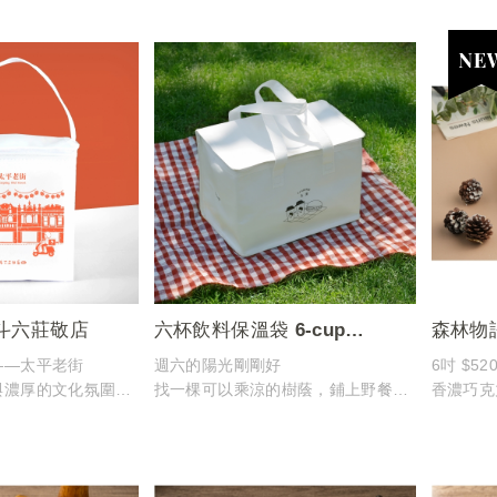
的設計靈感來自這片
台中沙鹿店的這款限定保溫袋，設計
這款保溫
靈感正是來自這座即將拆遷的橋梁，
元素
，仿佛展開一場百年
紀念這段美好的時光
表達了玉
讓這款保溫袋陪伴您，在咖啡的香氣
念
來無盡的回味
中
無論您身
回味這座城市的變遷與美好，迎接未
持您的飲
來的每一刻
讓您在每
啡的美好
斗六莊敬店
六杯飲料保溫袋 6-cup
森林物語 
Beverage Cooler Bag
——太平老街
週六的陽光剛剛好
6吋 $5
與濃厚的文化氛圍，
找一棵可以乘涼的樹蔭，鋪上野餐
香濃巧克
憶與故事
墊，擺上玉津的飲品輕食、和蛋糕
交織層次
的設計靈感源自太平
好好享受此刻的悠閒時光吧
再點綴細
兼具的幸
與優雅窗飾的經典元