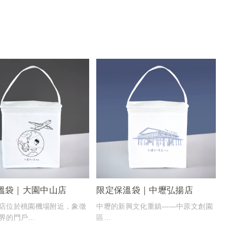
溫袋｜大園中山店
限定保溫袋｜中壢弘揚店
店位於桃園機場附近，象徵
中壢的新興文化重鎮——中原文創園
界的門戶
區