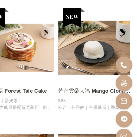
袋的設計融合了地球和飛機
每逢週末總是熱鬧非凡，舉辦各類市
集和免費展覽
津咖啡陪伴您環遊世界的理
吸引著四方八面的文化愛好者和遊客
這款限定保溫袋，正是為了紀念這片
處何地，這款保溫袋都能保
充滿創意與活力的園區而設計
品溫度
讓您在享受文化饗宴的同時，也能保
一次旅行中都能享受玉津咖
持飲品的溫度
時光
Forest Tale Cake
芒芒雲朵大福 Mango Cloud
Mochi
20｜蛋奶素｜
$65
力戚風搭配藍莓慕斯，酸甜
麻吉｜芒果餡｜芒果慕斯｜香草蛋糕
豐富
內餡濃郁香甜的芒果餡，果香濃郁、
緻奶油霜，打造清爽與濃郁
酸甜平衡
福口感
特別加入Q彈麻糬層，增添咀嚼的樂
趣與驚喜