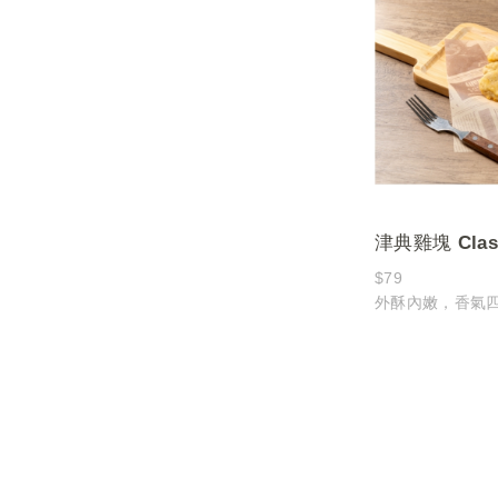
素
將歷史建築的美
合
喚起對過往歲月
攜帶這款保溫袋
口中
傳遞斗六的文化
受時光流轉中的
津典雞塊 Class
Nuggets
$79
外酥內嫩，香氣