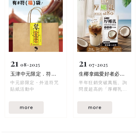
21
21
08
2025
07
2025
玉津中元限定．符咒貼紙
生椰拿鐵愛好者必試！玉津厚椰乳．熱銷好評
中元節限定・外送符咒
半年狂銷突破萬瓶、詢
貼紙活動中
問度超高的「厚椰乳」
門市與消費者一致好
評，生椰拿鐵指定用
more
more