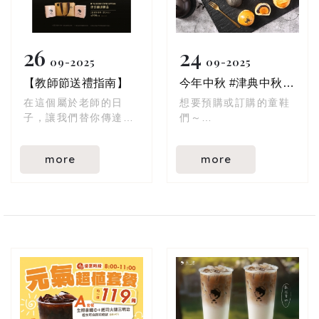
26
24
09
2025
09
2025
【教師節送禮指南】
今年中秋 #津典中秋禮盒 已經熱銷爆賣啦！
在這個屬於老師的日
想要預購或訂購的童鞋
子，讓我們替你傳達滿
們～
滿感謝 ♥
建議直接【電洽門市】
確認數量 ✅
more
more