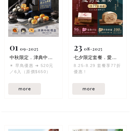
01
23
09
2025
08
2025
中秋限定．津典中秋禮盒登場！
七夕限定套餐．愛的雙重奏
✶ 早鳥優惠 ➜ 520元
8.25-8.29 套餐享77折
／6入（原價$650）
優惠！
more
more