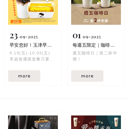
23
01
09
2025
09
2025
早安您好！玉津早餐優惠來啦！
每週五限定｜咖啡第二杯半價
9.19(五)-10.03(五)
週五咖啡日｜第二杯半
享超值優惠套餐只要
價！
$119元！
more
more