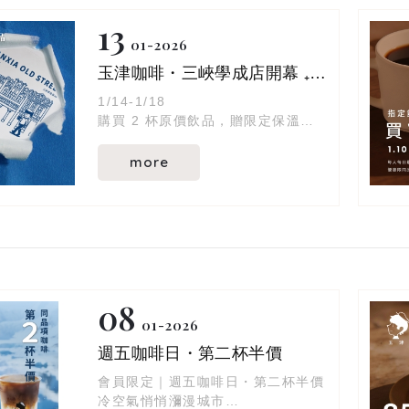
13
01
2026
玉津咖啡・三峽學成店開幕 ₊˚⊹
1/14-1/18
購買 2 杯原價飲品，贈限定保溫袋
乙個 .ᐟ
more
08
01
2026
週五咖啡日・第二杯半價
會員限定｜週五咖啡日・第二杯半價
冷空氣悄悄瀰漫城市