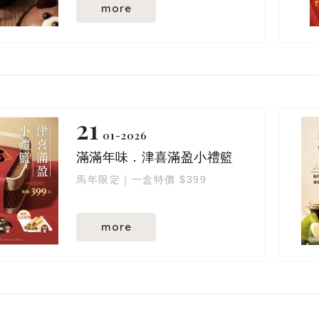
層層堆疊出剛剛好的甜
more
口中慢慢化開 軟·滑·濃 ♡
四層豐富內餡
經典巧克力風味
香濃而不膩
$75／杯
21
給努力的自己
01
2026
一顆剛剛好的療癒時刻 ✿⁺
滿滿年味．津喜滿盈小禮籃
馬年限定｜一盒特價 $399
more