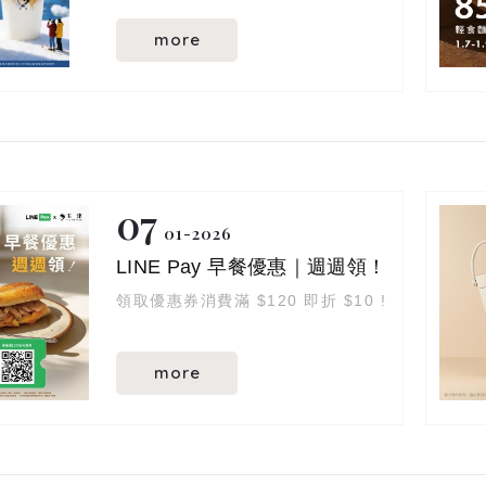
是時候來杯咖啡
替自己，也替家人朋友暖暖身꒰
more
ღ˘◡˘ற꒱
玉津嚴選義式咖啡豆
入口微苦，輕輕喚醒味蕾
尾韻帶出如黑巧克力般的甜香
溫潤而不厚重
07
冰的清爽、熱的醇厚
01
2026
都是冬天裡，最剛好的陪伴
LINE Pay 早餐優惠｜週週領！
領取優惠券消費滿 $120 即折 $10 !
more