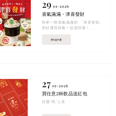
29
01
2026
喜氣滿滿・津喜發財
快來一顆喜氣滿滿的 「津喜發財」
把好運與財氣一起迎回家！
以麻將作為蛋糕造型
more
擬真又可愛的外觀讓人愛不釋手！
內餡層層堆疊——
綿密鮮奶油 x 巧克力慕斯 x 巧克力
蛋糕
一口咬下三重口感，滿滿幸福感 (
˶ˊᵕˋ)੭♡
27
$75／個
01
2026
買任意2杯飲品送紅包
好運”馬”上來