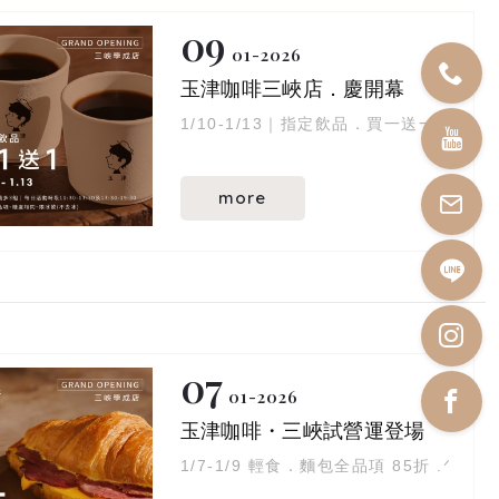
09
01
2026
玉津咖啡三峽店．慶開幕
1/10-1/13｜指定飲品．買一送一
more
07
01
2026
玉津咖啡・三峽試營運登場
1/7-1/9 輕食．麵包全品項 85折 .ᐟ