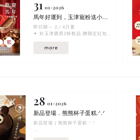
31
01
2026
馬年好運到，玉津寵粉送小禮籃！
即日期～ 2／4只要
✦ 於玉津購買2杯飲品 贈限定紅包袋
✦ 留言區秀出玉津紅包袋＋馬年吉祥
話
more
✦ Tag 兩位好友一起討好運
就有機會把 小禮籃帶回家！
28
01
2026
新品登場．熊熊杯子蛋糕.ᐟ.ᐟ
新品登場 | 熊熊杯子蛋糕.ᐟ.ᐟ
細緻蛋糕體 × 滑順巧克力內餡