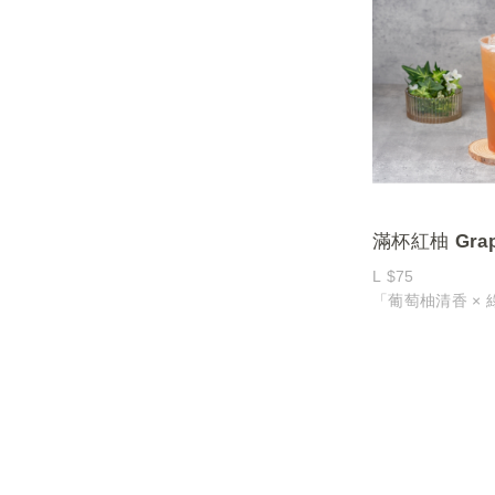
完美與清新茶韻
滿杯紅柚 Grape
Tea
L $75
「葡萄柚清香 × 
渴」
嚴選多汁葡萄柚
雅茶韻，酸甜交
一口是紅柚果香
的輕柔清香在舌
層次。
無論炎夏午後或運