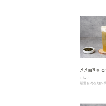
每一口都能感受
與茉莉花香交織
香而不膩，淡雅
芝芝四季春 Cre
Four Season 
L $70
嚴選台灣在地四
淡雅花香
茶湯口感溫潤回
上層鋪上特製綿
厚、柔滑不膩