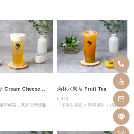
順口，尾韻帶有淡雅果香
香氣馥郁的茉莉綠茶一同打製成冰沙
特製芝士奶蓋，濃郁奶香中
酸甜果香與茶香交織，打造沁涼順口
滑順口感
的夏日風味
香交織出層層風味
上層覆蓋綿密濃郁的芝士奶蓋，鹹甜
交融更添層次
下層更驚喜加入脆啵啵、白玉凍、黑
糖ＱＱ，口感Q彈豐富、層層驚喜
讓人一口接一口、愛不釋手！
Cream Cheese
滿杯水果茶 Fruit Tea
Tea
L $70
茉莉綠茶，茶香清新淡雅
「多層次果香 × 熱帶風味 × 清爽暢
花香與甘醇茶韻，入口回
快」
心脾
以柳橙為基底，融合百香果、檸檬與
綿密芝士奶蓋，鹹香濃厚
金桔原汁打造酸甜交織的多重果香體
有微微奶香，與茶湯融合後
驗