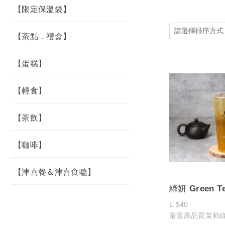
【限定保溫袋】
【茶點．禮盒】
【蛋糕】
【輕食】
【茶飲】
【咖啡】
【津喜餐＆津喜食嗑】
綠妍 Green T
L $40
嚴選高品質茉莉