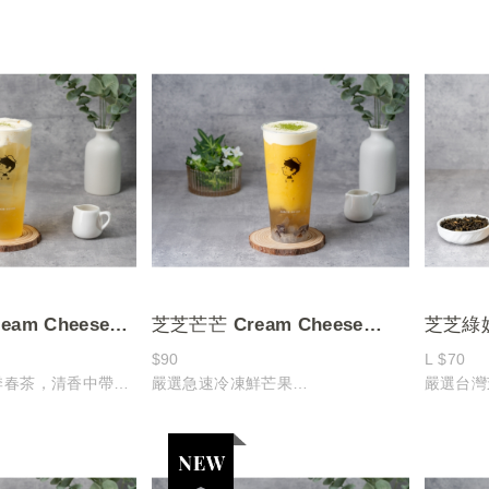
到茶湯的甘醇清雅
香氣清揚、茶湯澄澈，入口溫潤順口
入口溫潤
而成的柔美韻味
深受眾多消費者喜愛，是日常飲茶中
上層覆蓋
悠長
的經典首選！
帶有微鹹
完美與茶
am Cheese
芝芝芒芒 Cream Cheese
芝芝綠妍 
tea
Mango Slush
Green 
$90
L $70
季春茶，清香中帶有
嚴選急速冷凍鮮芒果
嚴選台灣
搭配清香茉莉綠茶打製成冰沙，入口
帶有自然
甘，飲後齒頰留香
香甜滑順
甘、沁人
密芝士奶蓋，鹹香濃
再加入綿密香濃的奶蓋與豐富底料：
上層覆上
脆啵啵、白玉凍、黑糖ＱＱ
柔滑中帶