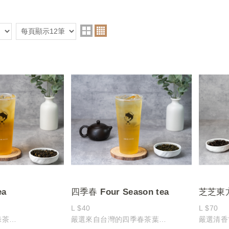
ea
四季春 Four Season tea
芝芝東方紅
Orienta
L $40
L $70
綠茶
嚴選來自台灣的四季春茶葉
嚴選清香