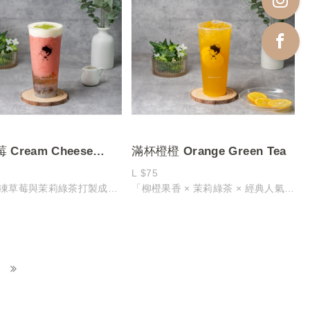
交織、口感層次豐富的絕妙
每一口都清新解渴、酸甜有感，宛如
品嚐一場夏日果園的盛宴，為味蕾注
入滿滿活力
與綿密芝士奶蓋完美結合，
、奶蓋濃郁，交織出絕妙的
，讓每一口都縈繞心間，回
Cream Cheese
滿杯橙橙 Orange Green Tea
erry Slush
L $75
凍草莓與茉莉綠茶打製成冰
「柳橙果香 × 茉莉綠茶 × 經典人氣」
出清爽果香與淡雅茶韻，入
經典柳橙果汁搭配茉莉綠茶基底，交
衡、沁涼滑順
織出酸甜適中的明亮風味
綿密芝士奶蓋，鹹香濃郁，
柳橙的香甜在第一口釋放，清新茶韻
感增添一抹絲滑層次
隨後升起，口感清爽暢快
脆啵啵、白玉凍、黑糖ＱＱ
因其溫潤香甜與輕盈茶香，長青人氣
脆、滑嫩的多重口感交織其
王！
又驚喜