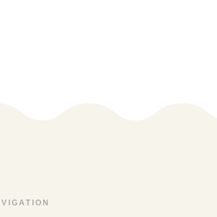
醒活力的極佳選擇！
香，使整體風味更有層次
加上粉紅
杯中加入滑嫩白玉凍，增添清爽柔嫩
視覺都療
的口感，讓每一口都更加豐富
茶香清爽、果香甜美、奶香柔順，酸
甜與濃郁之間取得剛好的平衡
是一款兼具夏日清涼感、奶蓋厚度與
滑嫩口感的飲品
適合喜歡水果茶系飲品，也喜歡奶蓋
滑順口感的你！
VIGATION