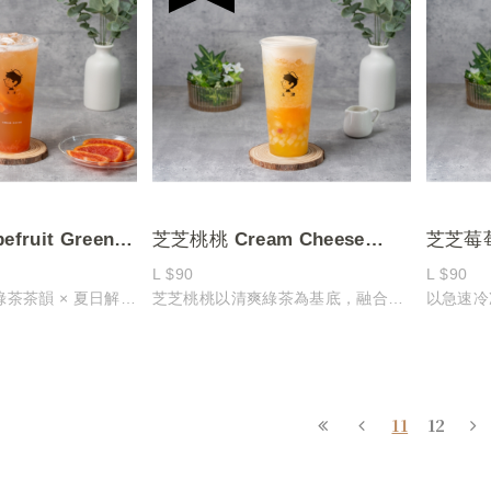
交織融合
每一口都驚喜連連
形成甜鹹
是一杯讓人回味無窮的仲夏系飲
搭配
台灣綠茶
茶香甘醇
風味層次
fruit Green
芝芝桃桃 Cream Cheese
芝芝莓莓 
味無窮！
Peach
Strawb
L $90
L $90
綠茶茶韻 × 夏日解
芝芝桃桃以清爽綠茶為基底，融合香
以急速冷
甜水蜜桃果肉製成細緻冰沙
沙，綻放
，結合茉莉綠茶的清
搭配綿密滑順的芝芝奶蓋，將茶香、
口酸甜平
織，清爽不膩口。第
果香與濃郁奶香細緻融合
上層搭配
的爆發力，隨後綠茶
為整體口
尖綻放，讓風味更有
入口先是水蜜桃的香甜，清新柔和、
底部精選
11
12
不易膩口
Q彈、爽
動後解渴，一杯 滿
隨後芝芝奶蓋帶出滑順口感與淡淡鹹
中，豐富