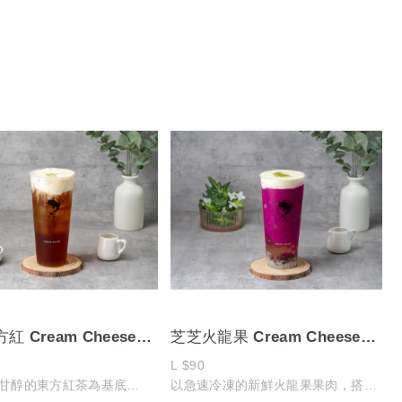
 Cream Cheese
芝芝火龍果 Cream Cheese
l black Tea
Dragon Fruit Slush
L $90
甘醇的東方紅茶為基底
以急速冷凍的新鮮火龍果果肉，搭配